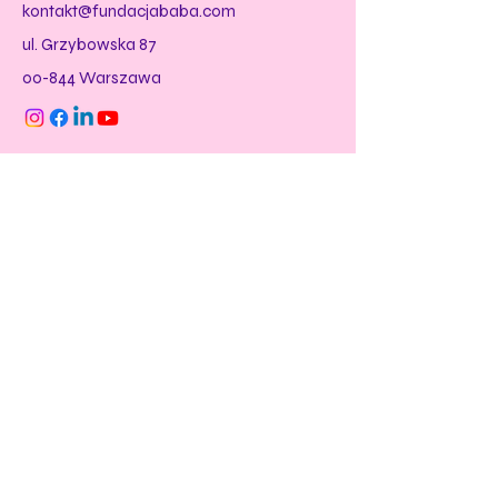
kontakt@fundacjababa.com
ul. Grzybowska 87
00-844 Warszawa
Subskrybuj nasz
babski newsletter
Tutaj wpisz e-mail
Dołącz
Social
Menu