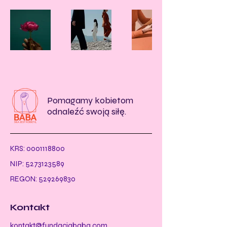
Pomagamy kobietom
odnaleźć swoją siłę.
KRS:
0001118800
NIP:
5273123589
REGON:
529269830
Kontakt
kontakt@fundacjababa.com